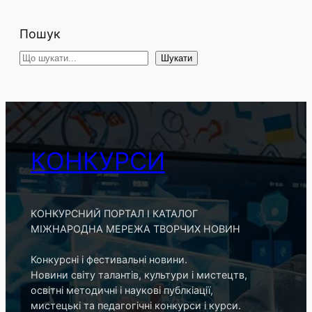
Пошук
S
Шукати
e
a
r
c
h
КОНКУРСИ
КОНКУРСНИЙ ПОРТАЛ І КАТАЛОГ
МІЖНАРОДНА МЕРЕЖА ТВОРЧИХ НОВИН
Конкурсні і фестивальні новини.
Новини світу талантів, культури і мистецтв,
освітні методичні і наукові публкіації,
мистецькі та педагогічні конкурси і курси.