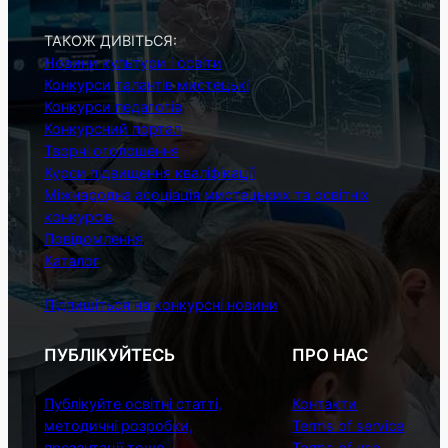
ТАКОЖ ДИВІТЬСЯ:
Новини культури і освіти
Конкурси талантів мистецькі
Конкурси педагогів
Конкурсний портал
Творчі оголошення
Курси підвищення кваліфікації
Міжнародна асоціація мистецьких та освітніх
конкурсів
Повідомлення
Каталог
Підпишіться на конкурсні новини
ПУБЛІКУЙТЕСЬ
ПРО НАС
Публікуйте освітні статті,
Контакти
методичні розробки,
Terms of service
презентації тощо
.
Terms of use