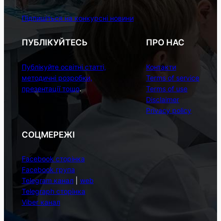
Підпишіться на конкурсні новини
ПУБЛІКУЙТЕСЬ
ПРО НАС
Публікуйте освітні статті,
Контакти
методичні розробки,
Terms of service
презентації тощо
.
Terms of use
Disclaimer
Privacy policy
СОЦМЕРЕЖІ
Facebook сторінка
Facebook група
Telegram канал
|
web
Telegraph сторінка
Viber канал