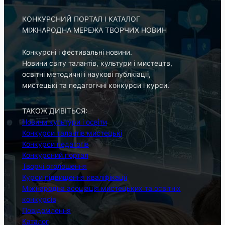
КОНКУРСНИЙ ПОРТАЛ І КАТАЛОГ
МІЖНАРОДНА МЕРЕЖА ТВОРЧИХ НОВИН
Конкурсні і фестивальні новини.
Новини світу талантів, культури і мистецтв,
освітні методичні і наукові публкіації,
мистецькі та педагогічні конкурси і курси.
ТАКОЖ ДИВІТЬСЯ:
Новини культури і освіти
Конкурси талантів мистецькі
Конкурси педагогів
Конкурсний портал
Творчі оголошення
Курси підвищення кваліфікації
Міжнародна асоціація мистецьких та освітніх
конкурсів
Повідомлення
Каталог