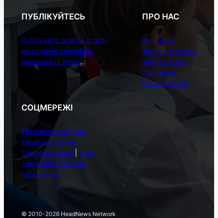
ПУБЛІКУЙТЕСЬ
ПРО НАС
Публікуйте освітні статті,
Контакти
методичні розробки,
Terms of service
презентації тощо
.
Terms of use
Disclaimer
Privacy policy
СОЦМЕРЕЖІ
Facebook сторінка
Facebook група
Telegram канал
|
web
Telegraph сторінка
Viber канал
© 2010-2026 HeadNews Network