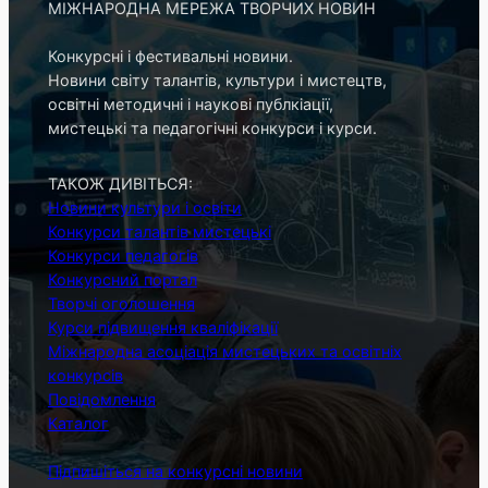
МІЖНАРОДНА МЕРЕЖА ТВОРЧИХ НОВИН
Конкурсні і фестивальні новини.
Новини світу талантів, культури і мистецтв,
освітні методичні і наукові публкіації,
мистецькі та педагогічні конкурси і курси.
ТАКОЖ ДИВІТЬСЯ:
Новини культури і освіти
Конкурси талантів мистецькі
Конкурси педагогів
Конкурсний портал
Творчі оголошення
Курси підвищення кваліфікації
Міжнародна асоціація мистецьких та освітніх
конкурсів
Повідомлення
Каталог
Підпишіться на конкурсні новини