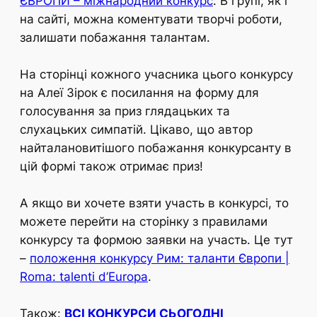
ЄВРОПИ – міжнародний конкурс
. В групі, як і
на сайті, можна коментувати творчі роботи,
залишати побажання талантам.
На сторінці кожного учасника цього конкурсу
на Алеї Зірок є посилання на форму для
голосування за приз глядацьких та
слухацьких симпатій. Цікаво, що автор
найталановитішого побажання конкурсанту в
цій формі також отримає приз!
А якщо ви хочете взяти участь в конкурсі, то
можете перейти на сторінку з правилами
конкурсу та формою заявки на участь. Це тут
–
положення конкурсу Рим: таланти Європи |
Roma: talenti d’Europa
.
Також:
ВСІ КОНКУРСИ СЬОГОДНІ