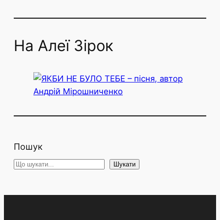
На Алеї Зірок
Пошук
S
Шукати
e
a
r
c