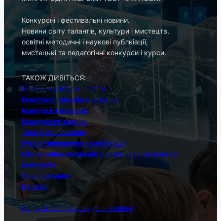
Конкурсні і фестивальні новини.
Новини світу талантів, культури і мистецтв,
освітні методичні і наукові публкіації,
мистецькі та педагогічні конкурси і курси.
ТАКОЖ ДИВІТЬСЯ:
Новини культури і освіти
Конкурси талантів мистецькі
Конкурси педагогів
Конкурсний портал
Творчі оголошення
Курси підвищення кваліфікації
Міжнародна асоціація мистецьких та освітніх
конкурсів
Повідомлення
Каталог
Підпишіться на конкурсні новини