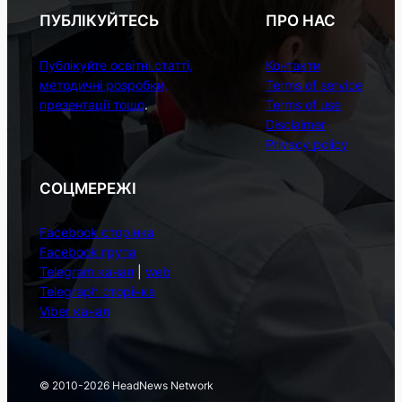
ПУБЛІКУЙТЕСЬ
ПРО НАС
Публікуйте освітні статті,
Контакти
методичні розробки,
Terms of service
презентації тощо
.
Terms of use
Disclaimer
Privacy policy
СОЦМЕРЕЖІ
Facebook сторінка
Facebook група
Telegram канал
|
web
Telegraph сторінка
Viber канал
© 2010-2026 HeadNews Network