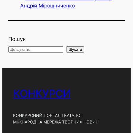
Пошук
S
Шукати
e
a
r
c
h
КОНКУРСИ
КОНКУРСНИЙ ПОРТАЛ І КАТАЛОГ
МІЖНАРОДНА МЕРЕЖА ТВОРЧИХ НОВИН