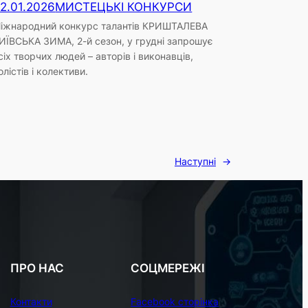
2.01.2026
МИСТЕЦЬКІ КОНКУРСИ
іжнародний конкурс талантів КРИШТАЛЕВА
ИЇВСЬКА ЗИМА, 2-й сезон, у грудні запрошує
сіх творчих людей – авторів і виконавців,
олістів і колективи.
Наступні
→
ПРО НАС
СОЦМЕРЕЖІ
Контакти
Facebook сторінка