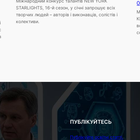
Міжнародний конкурс талантів NEW YORK
0
STARLIGHTS, 16-й сезон, у січні запрошує всіх
М
творчих людей – авторів і виконавців, солістів і
К
колективи.
і
в
є
с
в
ПУБЛІКУЙТЕСЬ
Публікуйте освітні статті,