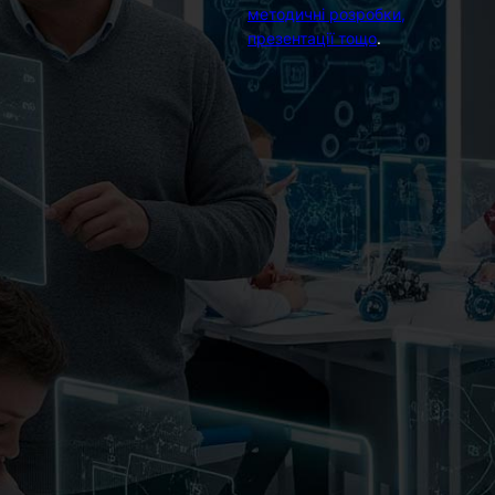
методичні розробки,
презентації тощо
.