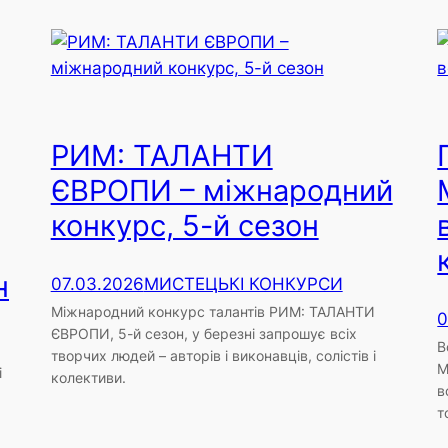
РИМ: ТАЛАНТИ
ЄВРОПИ – міжнародний
конкурс, 5-й сезон
н
07.03.2026
МИСТЕЦЬКІ КОНКУРСИ
Міжнародний конкурс талантів РИМ: ТАЛАНТИ
0
ЄВРОПИ, 5-й сезон, у березні запрошує всіх
В
творчих людей – авторів і виконавців, солістів і
М
і
колективи.
в
т