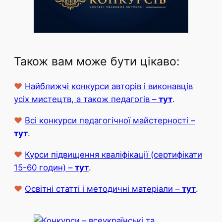
Також вам може бути цікаво:
♥
Найближчі конкурси авторів і виконавців
усіх мистецтв, а також педагогів –
тут
.
♥
Всі конкурси педагогічної майстерності –
тут
.
♥
Курси підвищення кваліфікації (сертифікати
15-60 годин) –
тут
.
♥
Освітні статті і методичні матеріали –
тут
.