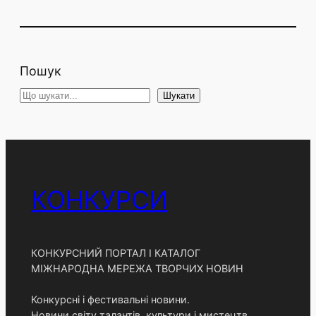
Пошук
S
Шукати
e
a
r
c
h
КОНКУРСИ
КОНКУРСНИЙ ПОРТАЛ І КАТАЛОГ
МІЖНАРОДНА МЕРЕЖА ТВОРЧИХ НОВИН
Конкурсні і фестивальні новини.
Новини світу талантів, культури і мистецтв,