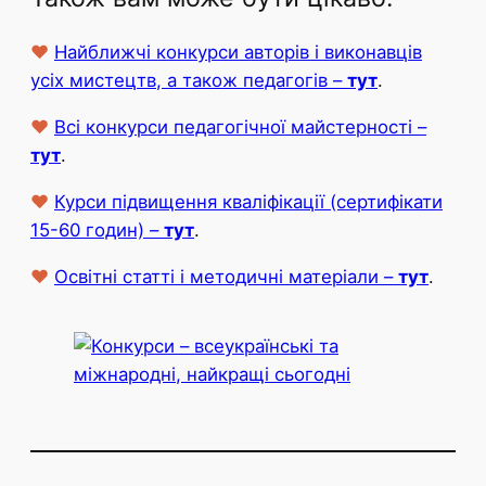
♥
Найближчі конкурси авторів і виконавців
усіх мистецтв, а також педагогів –
тут
.
♥
Всі конкурси педагогічної майстерності –
тут
.
♥
Курси підвищення кваліфікації (сертифікати
15-60 годин) –
тут
.
♥
Освітні статті і методичні матеріали –
тут
.