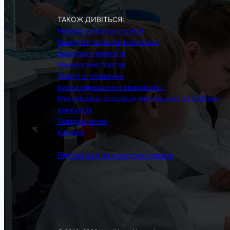
ТАКОЖ ДИВІТЬСЯ:
Новини культури і освіти
Конкурси талантів мистецькі
Конкурси педагогів
Конкурсний портал
Творчі оголошення
Курси підвищення кваліфікації
Міжнародна асоціація мистецьких та освітніх
конкурсів
Повідомлення
Каталог
Підпишіться на конкурсні новини