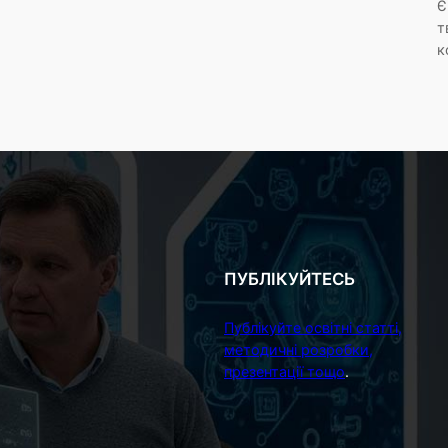
Є
т
к
ПУБЛІКУЙТЕСЬ
Публікуйте освітні статті,
методичні розробки,
презентації тощо
.