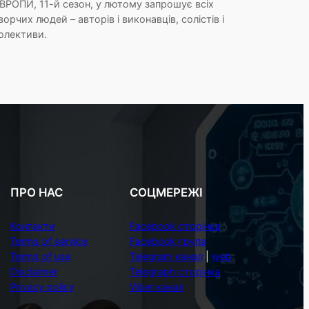
ВРОПИ, 11-й сезон, у лютому запрошує всіх
ворчих людей – авторів і виконавців, солістів і
олективи.
ПРО НАС
СОЦМЕРЕЖІ
Контакти
Facebook сторінка
Terms of service
Facebook група
Terms of use
Telegram канал
|
web
Disclaimer
Telegraph сторінка
Privacy policy
Viber канал