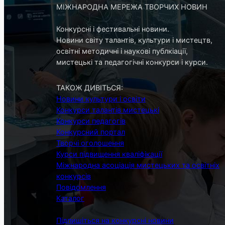
МІЖНАРОДНА МЕРЕЖА ТВОРЧИХ НОВИН
Конкурсні і фестивальні новини.
Новини світу талантів, культури і мистецтв,
освітні методичні і наукові публкіації,
мистецькі та педагогічні конкурси і курси.
ТАКОЖ ДИВІТЬСЯ:
Новини культури і освіти
Конкурси талантів мистецькі
Конкурси педагогів
Конкурсний портал
Творчі оголошення
Курси підвищення кваліфікації
Міжнародна асоціація мистецьких та освітніх
конкурсів
Повідомлення
Каталог
Підпишіться на конкурсні новини